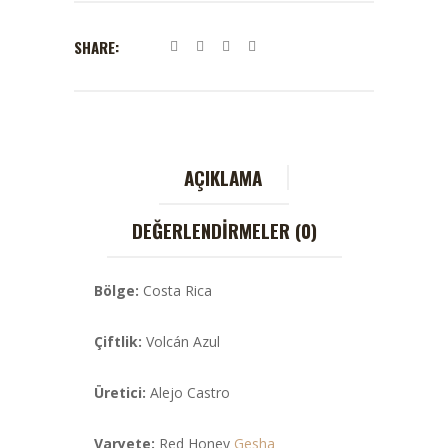
SHARE:
AÇIKLAMA
DEĞERLENDIRMELER (0)
Bölge:
Costa Rica
Çiftlik:
Volcán Azul
Üretici:
Alejo Castro
Varyete:
Red Honey
Gesha