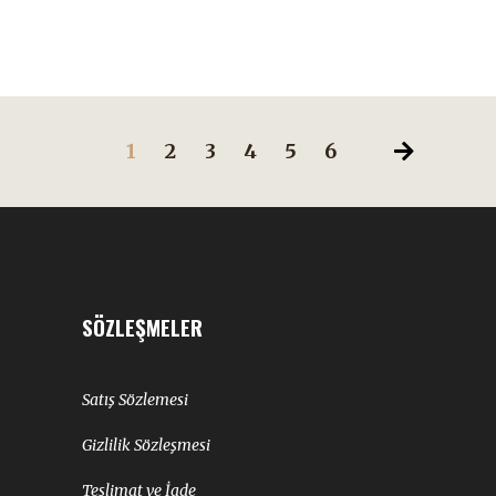
sayfasından
seçilebilir
1
2
3
4
5
6
SÖZLEŞMELER
Satış Sözlemesi
Gizlilik Sözleşmesi
Teslimat ve İade