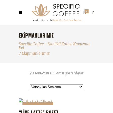
0
EKIPMANLARIMIZ
Specific Coffee - Nitelikli Kahve Kavurma
Evi
/
Ekipmanlarımız
90 sonuçtan 1-15 arası gösteriliyor
STOKTA YOK
“LIKE LATTE” ROZET