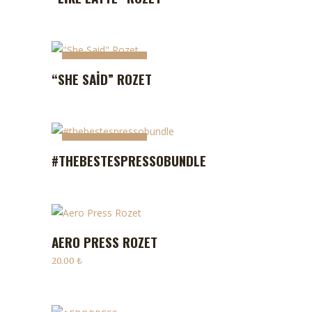
STOKTA YOK
“SHE SAID” ROZET
STOKTA YOK
STOKTA YOK
#THEBESTESPRESSOBUNDLE
AERO PRESS ROZET
SEPETE EKLE
20.00
₺