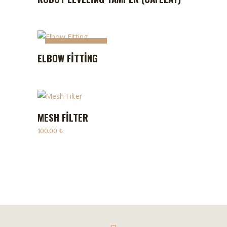
STOKTA YOK
ELBOW FITTING
MESH FILTER
SEPETE EKLE
100.00
₺