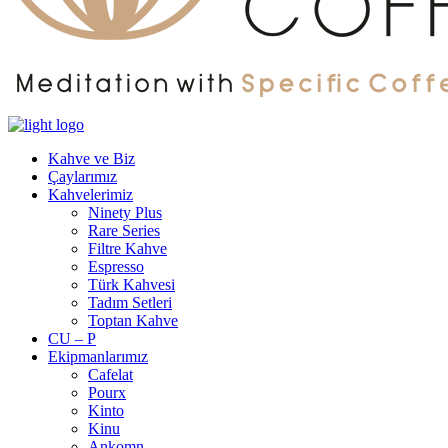
Kahve ve Biz
Çaylarımız
Kahvelerimiz
Ninety Plus
Rare Series
Filtre Kahve
Espresso
Türk Kahvesi
Tadım Setleri
Toptan Kahve
CU – P
Ekipmanlarımız
Cafelat
Pourx
Kinto
Kinu
Ankomn