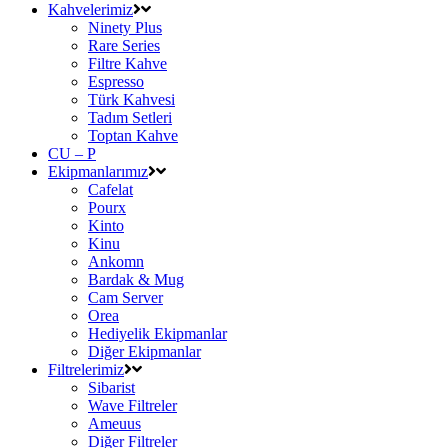
Kahvelerimiz
Ninety Plus
Rare Series
Filtre Kahve
Espresso
Türk Kahvesi
Tadım Setleri
Toptan Kahve
CU – P
Ekipmanlarımız
Cafelat
Pourx
Kinto
Kinu
Ankomn
Bardak & Mug
Cam Server
Orea
Hediyelik Ekipmanlar
Diğer Ekipmanlar
Filtrelerimiz
Sibarist
Wave Filtreler
Ameuus
Diğer Filtreler