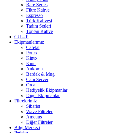
Rare Series
Filtre Kahve
Espresso
Türk Kahvesi
Tadım Setleri
Toptan Kahve
CU – P
Ekipmanlarımız
Cafelat
Pourx
Kinto
Kinu
Ankomn
Bardak & Mug
Cam Server
Orea
Hediyelik Ekipmanlar
Diğer Ekipmanlar
Filtrelerimiz
Sibarist
Wave Filtreler
Ameuus
Diğer Filtreler
Bilgi Merkezi
İletişim