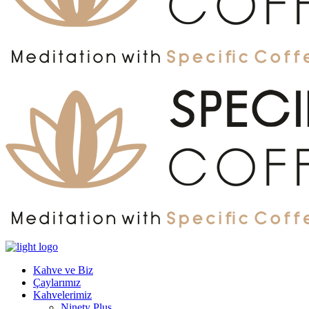
Kahve ve Biz
Çaylarımız
Kahvelerimiz
Ninety Plus