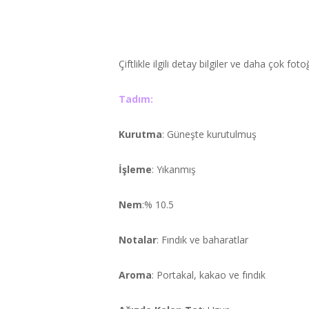
Çiftlikle ilgili detay bilgiler ve daha çok fo
Tadım:
Kurutma
: Güneşte kurutulmuş
İşleme
: Yıkanmış
Nem
:% 10.5
Notalar
: Fındık ve baharatlar
Aroma
: Portakal, kakao ve fındık