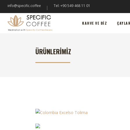
info@specific.coffee
Tel: +90 549 468 11 01
KAHVE VE BIZ
ÇAYLARIMIZ
KA
KAHVE VE BIZ
ÇAYLA
ÜRÜNLERIMIZ