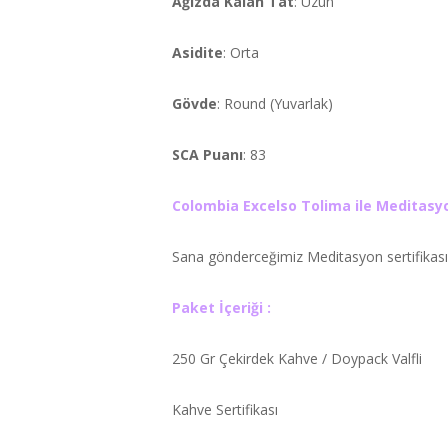
Ağızda Kalan Tat
: Uzun
Asidite
: Orta
Gövde
: Round (Yuvarlak)
SCA Puanı
: 83
Colombia Excelso Tolima ile Meditasyo
Sana gönderceğimiz Meditasyon sertifikasınd
Paket İçeriği :
250 Gr Çekirdek Kahve / Doypack Valfli
Kahve Sertifikası