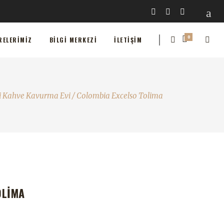
0
MIZ
BILGI MERKEZI
İLETIŞIM
0
RELERIMIZ
BILGI MERKEZI
İLETIŞIM
kli Kahve Kavurma Evi
/
Colombia Excelso Tolima
OLIMA