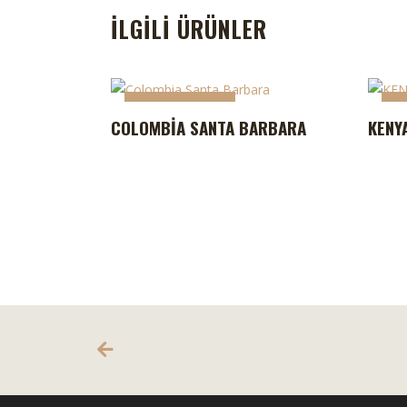
İLGILI ÜRÜNLER
STOKTA YOK
S
COLOMBIA SANTA BARBARA
KENY