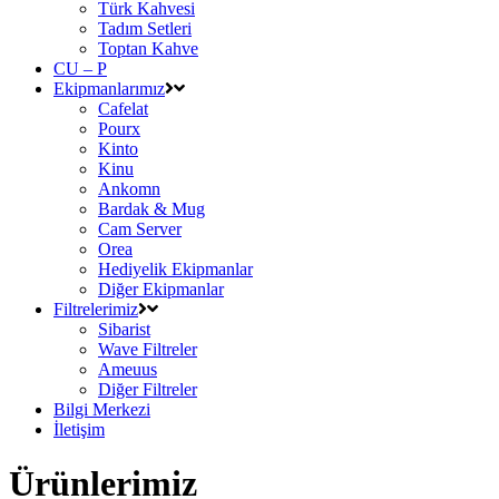
Türk Kahvesi
Tadım Setleri
Toptan Kahve
CU – P
Ekipmanlarımız
Cafelat
Pourx
Kinto
Kinu
Ankomn
Bardak & Mug
Cam Server
Orea
Hediyelik Ekipmanlar
Diğer Ekipmanlar
Filtrelerimiz
Sibarist
Wave Filtreler
Ameuus
Diğer Filtreler
Bilgi Merkezi
İletişim
Ürünlerimiz