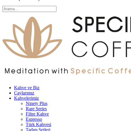
Kahve ve Biz
Çaylarımız
Kahvelerimiz
Ninety Plus
Rare Series
Filtre Kahve
Espresso
Türk Kahvesi
Tadım Setleri