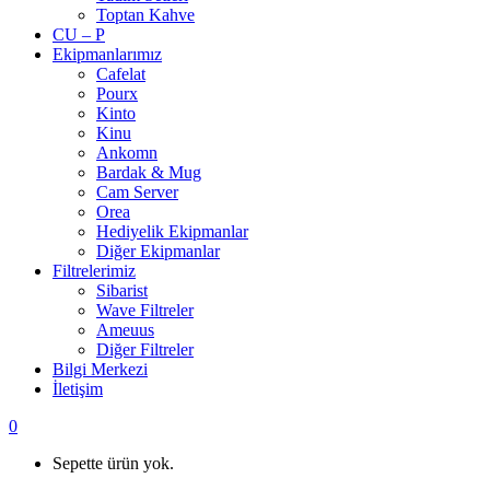
Toptan Kahve
CU – P
Ekipmanlarımız
Cafelat
Pourx
Kinto
Kinu
Ankomn
Bardak & Mug
Cam Server
Orea
Hediyelik Ekipmanlar
Diğer Ekipmanlar
Filtrelerimiz
Sibarist
Wave Filtreler
Ameuus
Diğer Filtreler
Bilgi Merkezi
İletişim
0
Sepette ürün yok.