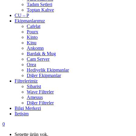
Tadım Setleri
Toptan Kahve
CU – P
Ekipmanlarımız
Cafelat
Pourx
Kinto
Kinu
Ankomn
Bardak & Mug
Cam Server
Orea
Hediyelik Ekipmanlar
Diğer Ekipmanlar
Filtrelerimiz
Sibarist
Wave Filtreler
Ameuus
Diğer Filtreler
Bilgi Merkezi
İletişim
0
Sepette ürün yok.