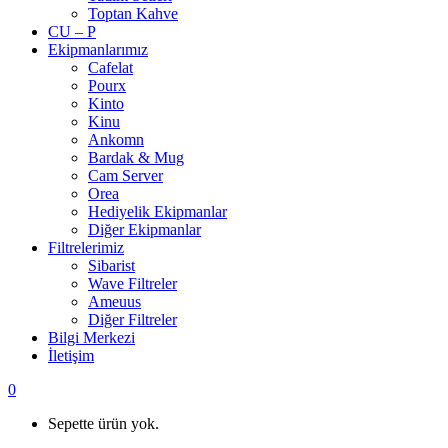
Toptan Kahve
CU – P
Ekipmanlarımız
Cafelat
Pourx
Kinto
Kinu
Ankomn
Bardak & Mug
Cam Server
Orea
Hediyelik Ekipmanlar
Diğer Ekipmanlar
Filtrelerimiz
Sibarist
Wave Filtreler
Ameuus
Diğer Filtreler
Bilgi Merkezi
İletişim
0
Sepette ürün yok.