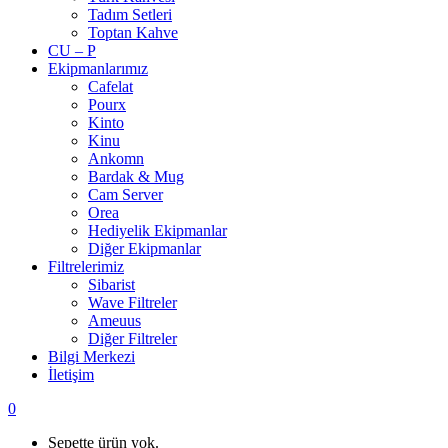
Tadım Setleri
Toptan Kahve
CU – P
Ekipmanlarımız
Cafelat
Pourx
Kinto
Kinu
Ankomn
Bardak & Mug
Cam Server
Orea
Hediyelik Ekipmanlar
Diğer Ekipmanlar
Filtrelerimiz
Sibarist
Wave Filtreler
Ameuus
Diğer Filtreler
Bilgi Merkezi
İletişim
0
Sepette ürün yok.