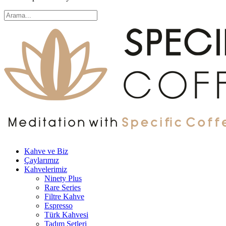
Kahve ve Biz
Çaylarımız
Kahvelerimiz
Ninety Plus
Rare Series
Filtre Kahve
Espresso
Türk Kahvesi
Tadım Setleri