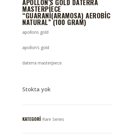
APOLLON’S GOLD DATERRA
MASTERPIECE
“GUARANI(ARAMOSA) AEROBIC
NATURAL” (100 GRAM)
apollons gold
apollon’s gold
daterra masterpiece
Stokta yok
KATEGORI
Rare Series