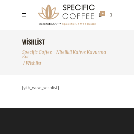
0
WISHLIST
Specific Coffee - Nitelikli Kahve Kavurma
Evi
/
Wishlist
[yith_wcwl_wishlist]