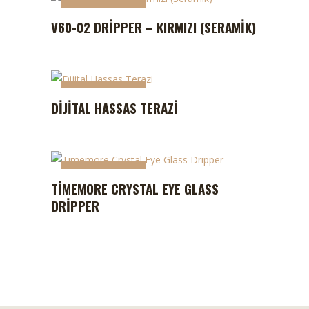
STOKTA YOK
V60-02 DRIPPER – KIRMIZI (SERAMIK)
STOKTA YOK
DIJITAL HASSAS TERAZI
STOKTA YOK
STOKTA YOK
TIMEMORE CRYSTAL EYE GLASS
DRIPPER