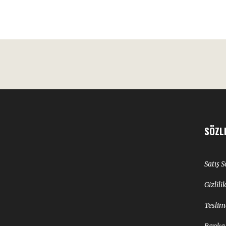
SÖZL
Satış 
Gizlili
Teslim