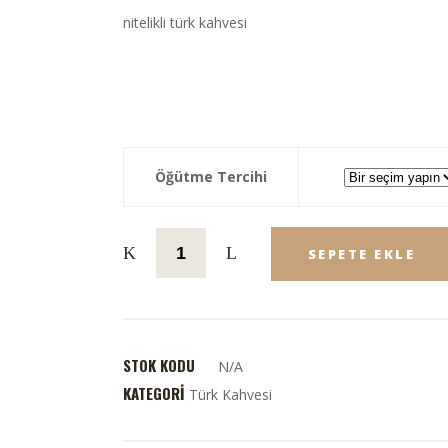
nitelikli türk kahvesi
Öğütme Tercihi
SEPETE EKLE
STOK KODU
N/A
KATEGORI
Türk Kahvesi