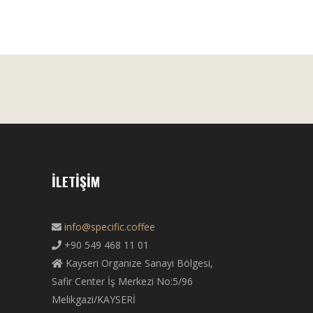
İLETIŞIM
info@specific.coffee
+90 549 468 11 01
Kayseri Organize Sanayi Bölgesi,
Safir Center İş Merkezi No:5/96
Melikgazi/KAYSERİ