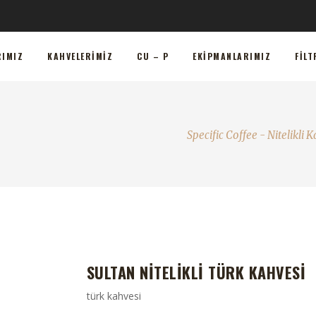
HVELERIMIZ
CU – P
EKIPMANLARIMIZ
FILTRELERI
RIMIZ
KAHVELERIMIZ
CU – P
EKIPMANLARIMIZ
FILT
Specific Coffee - Nitelikli
SULTAN NITELIKLI TÜRK KAHVESI
türk kahvesi