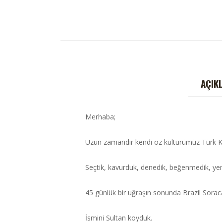
AÇIK
Merhaba;
Uzun zamandır kendi öz kültürümüz Türk Ka
Seçtik, kavurduk, denedik, beğenmedik, ye
45 günlük bir uğraşın sonunda Brazil Sorac
İsmini Sultan koyduk.