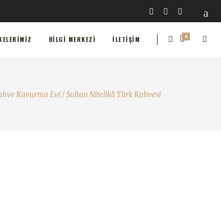
0
MIZ
BILGI MERKEZI
İLETIŞIM
0
RELERIMIZ
BILGI MERKEZI
İLETIŞIM
 Kahve Kavurma Evi
/
Sultan Nitelikli Türk Kahvesi