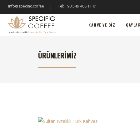
info@specific.coffee
Tel: +90 549 468 11 01
KAHVE VE BIZ
ÇAYLARIMIZ
KA
KAHVE VE BIZ
ÇAYLA
ÜRÜNLERIMIZ