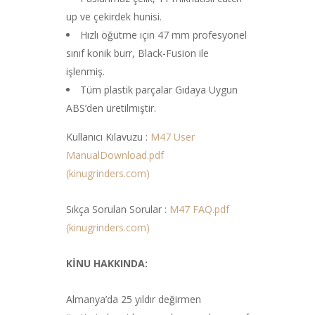
up ve çekirdek hunisi.
Hızlı öğütme için 47 mm profesyonel
sınıf konik burr, Black-Fusion ile
işlenmiş.
Tüm plastik parçalar Gıdaya Uygun
ABS’den üretilmiştir.
Kullanıcı Kılavuzu :
M47 User
ManualDownload.pdf
(kinugrinders.com)
Sıkça Sorulan Sorular :
M47 FAQ.pdf
(kinugrinders.com)
KİNU HAKKINDA:
Almanya’da 25 yıldır değirmen