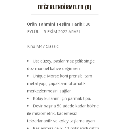
DEĞERLENDIRMELER (0)
Ürün Tahmini Teslim Tarihi:
30
EYLÜL – 5 EKİM 2022 ARASI
Kinu M47 Classic
Üst düzey, paslanmaz çelik single
doz manuel kahve değirmeni.
Unique Morse koni prensibi tam
metal yapı, çapakların otomatik
merkezlenmesini sağlar
Kolay kullanım için parmak tıpa.
Devir başına 50 adede kadar bölme
ile mikrometrik, kademesiz
tekrarlanabilir ve kolay taşlama ayarı.
Paslanmaz çelik, 11 mıknatıslı catch-