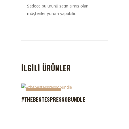
Sadece bu ürünü satın almış olan
müşteriler yorum yapabilir.
İLGILI ÜRÜNLER
STOKTA YOK
STOKTA YOK
#THEBESTESPRESSOBUNDLE