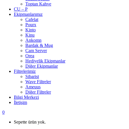
Toptan Kahve
CU – P
Ekipmanlarımız
Cafelat
Pourx
Kinto
Kinu
Ankomn
Bardak & Mug
Cam Server
Orea
Hediyelik Ekipmanlar
Diğer Ekipmanlar
Filtrelerimiz
Sibarist
Wave Filtreler
Ameuus
Diğer Filtreler
Bilgi Merkezi
İletişim
0
Sepette ürün yok.