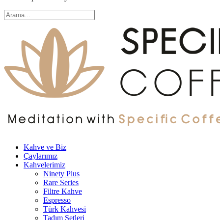
Kahve ve Biz
Çaylarımız
Kahvelerimiz
Ninety Plus
Rare Series
Filtre Kahve
Espresso
Türk Kahvesi
Tadım Setleri