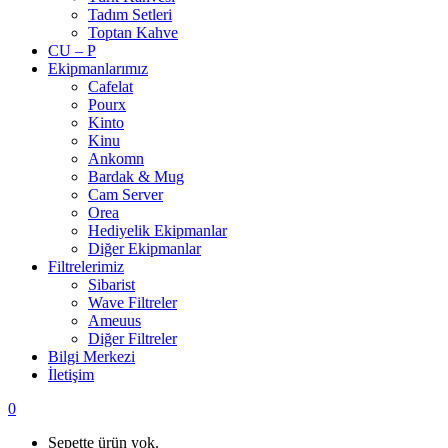
Tadım Setleri
Toptan Kahve
CU – P
Ekipmanlarımız
Cafelat
Pourx
Kinto
Kinu
Ankomn
Bardak & Mug
Cam Server
Orea
Hediyelik Ekipmanlar
Diğer Ekipmanlar
Filtrelerimiz
Sibarist
Wave Filtreler
Ameuus
Diğer Filtreler
Bilgi Merkezi
İletişim
0
Sepette ürün yok.