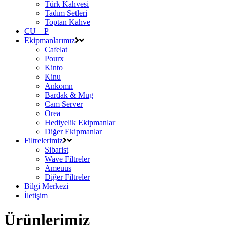
Türk Kahvesi
Tadım Setleri
Toptan Kahve
CU – P
Ekipmanlarımız
Cafelat
Pourx
Kinto
Kinu
Ankomn
Bardak & Mug
Cam Server
Orea
Hediyelik Ekipmanlar
Diğer Ekipmanlar
Filtrelerimiz
Sibarist
Wave Filtreler
Ameuus
Diğer Filtreler
Bilgi Merkezi
İletişim
Ürünlerimiz