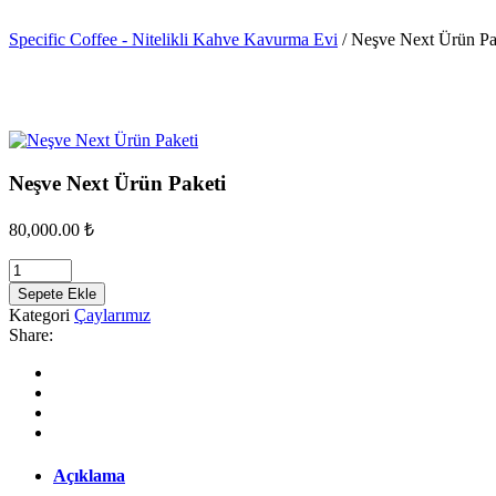
Specific Coffee - Nitelikli Kahve Kavurma Evi
/
Neşve Next Ürün Pa
Neşve Next Ürün Paketi
80,000.00
₺
Sepete Ekle
Kategori
Çaylarımız
Share:
Açıklama