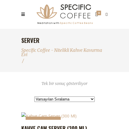
0
SERVER
Specific Coffee - Nitelikli Kahve Kavurma
Evi
/
Tek bir sonuç gösteriliyor
STOKTA YOK
STOKTA YOK
KAHVE CAM SERVER (300 ML)