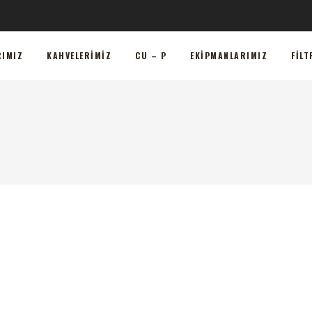
HVELERIMIZ
CU – P
EKIPMANLARIMIZ
FILTRELERI
RIMIZ
KAHVELERIMIZ
CU – P
EKIPMANLARIMIZ
FILT