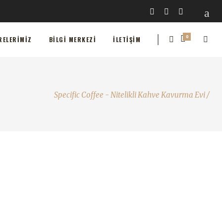
0
MIZ
BILGI MERKEZI
İLETIŞIM
0
RELERIMIZ
BILGI MERKEZI
İLETIŞIM
Specific Coffee - Nitelikli Kahve Kavurma Evi
/