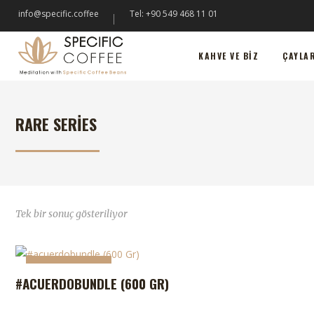
info@specific.coffee
Tel: +90 549 468 11 01
KAHVE VE BIZ
ÇAYLARIMIZ
KA
KAHVE VE BIZ
ÇAYLA
RARE SERIES
Tek bir sonuç gösteriliyor
STOKTA YOK
#ACUERDOBUNDLE (600 GR)