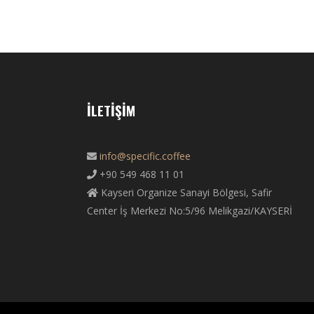
İLETIŞIM
info@specific.coffee
+90 549 468 11 01
Kayseri Organize Sanayi Bölgesi, Safir
Center İş Merkezi No:5/96 Melikgazi/KAYSERİ