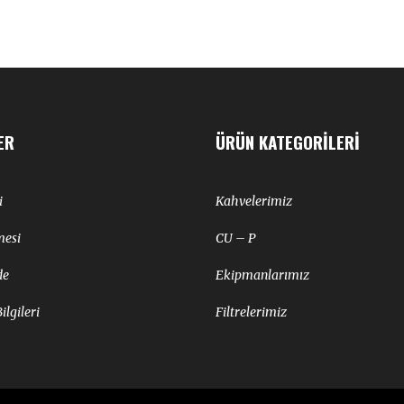
ER
ÜRÜN KATEGORILERI
i
Kahvelerimiz
mesi
CU – P
de
Ekipmanlarımız
lgileri
Filtrelerimiz