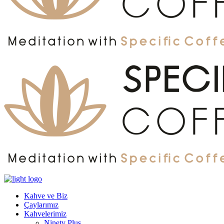
Kahve ve Biz
Çaylarımız
Kahvelerimiz
Ninety Plus