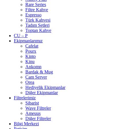
Rare Series
Filtre Kahve
Espresso
Türk Kahvesi
Tadım Setleri
Toptan Kahve
CU – P
Ekipmanlarımız
Cafelat
Pourx
Kinto
Kinu
Ankomn
Bardak & Mug
Cam Server
Orea
Hediyelik Ekipmanlar
Diğer Ekipmanlar
Filtrelerimiz
Sibarist
Wave Filtreler
Ameuus
Diğer Filtreler
Bilgi Merkezi
İletişim