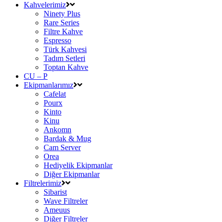
Kahvelerimiz
Ninety Plus
Rare Series
Filtre Kahve
Espresso
Türk Kahvesi
Tadım Setleri
Toptan Kahve
CU – P
Ekipmanlarımız
Cafelat
Pourx
Kinto
Kinu
Ankomn
Bardak & Mug
Cam Server
Orea
Hediyelik Ekipmanlar
Diğer Ekipmanlar
Filtrelerimiz
Sibarist
Wave Filtreler
Ameuus
Diğer Filtreler