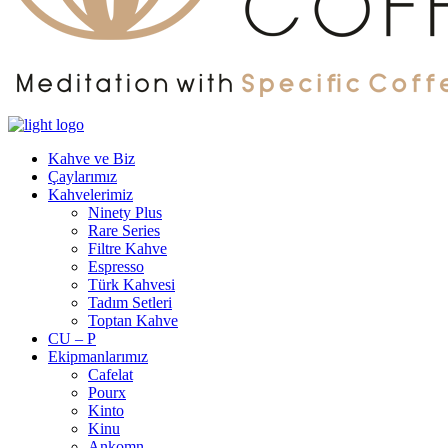
Kahve ve Biz
Çaylarımız
Kahvelerimiz
Ninety Plus
Rare Series
Filtre Kahve
Espresso
Türk Kahvesi
Tadım Setleri
Toptan Kahve
CU – P
Ekipmanlarımız
Cafelat
Pourx
Kinto
Kinu
Ankomn