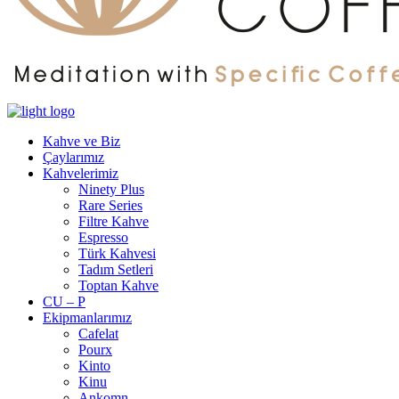
Kahve ve Biz
Çaylarımız
Kahvelerimiz
Ninety Plus
Rare Series
Filtre Kahve
Espresso
Türk Kahvesi
Tadım Setleri
Toptan Kahve
CU – P
Ekipmanlarımız
Cafelat
Pourx
Kinto
Kinu
Ankomn