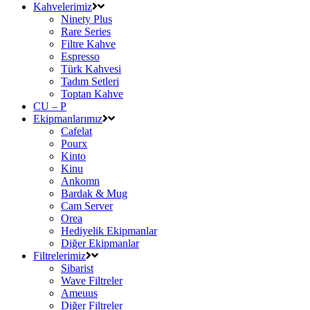
Kahvelerimiz
Ninety Plus
Rare Series
Filtre Kahve
Espresso
Türk Kahvesi
Tadım Setleri
Toptan Kahve
CU – P
Ekipmanlarımız
Cafelat
Pourx
Kinto
Kinu
Ankomn
Bardak & Mug
Cam Server
Orea
Hediyelik Ekipmanlar
Diğer Ekipmanlar
Filtrelerimiz
Sibarist
Wave Filtreler
Ameuus
Diğer Filtreler