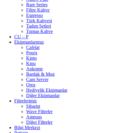
Rare Series
Filtre Kahve
Espresso
Türk Kahvesi
Tadım Setleri
Toptan Kahve
CU – P
Ekipmanlarımız
Cafelat
Pourx
Kinto
Kinu
Ankomn
Bardak & Mug
Cam Server
Orea
Hediyelik Ekipmanlar
Diğer Ekipmanlar
Filtrelerimiz
Sibarist
Wave Filtreler
Ameuus
Diğer Filtreler
Bilgi Merkezi
İletişim