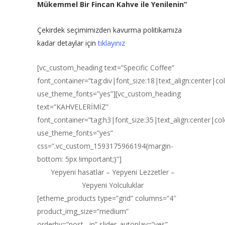
Mükemmel Bir Fincan Kahve ile Yenilenin”
Çekirdek seçimimizden kavurma politikamıza
kadar detaylar için
tıklayınız
[vc_custom_heading text=”Specific Coffee”
font_container=”tag:div|font_size:18|text_align:center|c
use_theme_fonts=”yes”][vc_custom_heading
text=”KAHVELERİMİZ”
font_container=”tag:h3|font_size:35|text_align:center|co
use_theme_fonts=”yes”
css=”.vc_custom_1593175966194{margin-
bottom: 5px !important;}”]
Yepyeni hasatlar – Yepyeni Lezzetler –
Yepyeni Yolculuklar
[etheme_products type=”grid” columns=”4″
product_img_size=”medium”
orderby=”post__in” slider_autoplay=”yes”