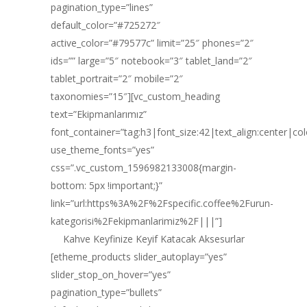
pagination_type=”lines”
default_color=”#725272″
active_color=”#79577c” limit=”25″ phones=”2″
ids=”” large=”5″ notebook=”3″ tablet_land=”2″
tablet_portrait=”2″ mobile=”2″
taxonomies=”15″][vc_custom_heading
text=”Ekipmanlarımız”
font_container=”tag:h3|font_size:42|text_align:center|co
use_theme_fonts=”yes”
css=”.vc_custom_1596982133008{margin-
bottom: 5px !important;}”
link=”url:https%3A%2F%2Fspecific.coffee%2Furun-
kategorisi%2Fekipmanlarimiz%2F|||”]
Kahve Keyfinize Keyif Katacak Aksesurlar
[etheme_products slider_autoplay=”yes”
slider_stop_on_hover=”yes”
pagination_type=”bullets”