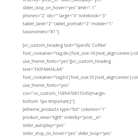
slider_stop_on_hover=”yes” limit=”-1″
phones=”2″ ids=”” large=”3″ notebook=”3″
tablet_land=”2″ tablet_portrait=”2″ mobile=”1″
taxonomies=”81″]
[vc_custom_heading text=”Specific Coffee”
font_container=”tag:div|font_size:18|text_align:center|c
use_theme_fonts=”yes”][vc_custom_heading
text=”EKİPMANLAR”
font_container=”tag:h3|font_size:35|text_align:center|co
use_theme_fonts=”yes”
css=”.vc_custom_1589470815545{margin-
bottom: 5px !important;}”]
[etheme_products type=”list” columns=”1″
product_view=”light” orderby=”post__in”
slider_autoplay=”yes”
slider_stop_on_hover=”yes” slider_loop=”yes”