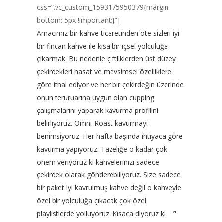
css=”.vc_custom_1593175950379{margin-
bottom: 5px !important;}”]
Amacımız bir kahve ticaretinden öte sizleri iyi
bir fincan kahve ile kısa bir içsel yolculuğa
çıkarmak. Bu nedenle çiftliklerden üst düzey
çekirdekleri hasat ve mevsimsel özelliklere
göre ithal ediyor ve her bir çekirdeğin üzerinde
onun teruruarına uygun olan cupping
çalışmalarını yaparak kavurma profilini
belirliyoruz. Omni-Roast kavurmayı
benimsiyoruz. Her hafta başında ihtiyaca göre
kavurma yapıyoruz. Tazeliğe o kadar çok
önem veriyoruz ki kahvelerinizi sadece
çekirdek olarak gönderebiliyoruz. Size sadece
bir paket iyi kavrulmuş kahve değil o kahveyle
özel bir yolculuğa çıkacak çok özel
playlistlerde yolluyoruz. Kısaca diyoruz ki
”