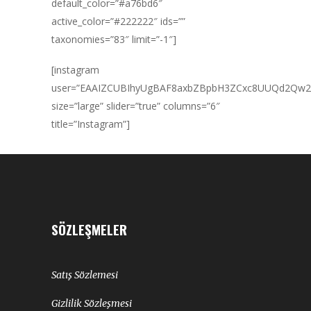
default_color=”#a76bd6″
active_color=”#222222″ ids=””
taxonomies=”83″ limit=”-1″]
[instagram
user=”EAAIZCUBIhyUgBAF8axbZBpbH3ZCxc8UUQd2Qw2
size=”large” slider=”true” columns=”6″
title=”Instagram”]
SÖZLEŞMELER
Satış Sözlemesi
Gizlilik Sözleşmesi