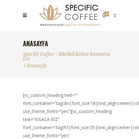
0
ANASAYFA
Specific Coffee - Nitelikli Kahve Kavurma
Evi
/
Anasayfa
[vc_custom_heading text=””
font_container=”tag:div|font_size:18|text_align:center|c
use_theme_fonts=”yes”][vc_custom_heading
text=”KISACA BİZ”
font_container=”tag:h3|font_size:35|text_align:center|co
use_theme_fonts=”yes”